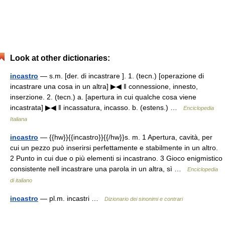
Look at other dictionaries:
incastro
— s.m. [der. di incastrare ]. 1. (tecn.) [operazione di
incastrare una cosa in un altra] ▶◀ ‖ connessione, innesto,
inserzione. 2. (tecn.) a. [apertura in cui qualche cosa viene
incastrata] ▶◀ ‖ incassatura, incasso. b. (estens.) …
Enciclopedia
Italiana
incastro
— {{hw}}{{incastro}}{{/hw}}s. m. 1 Apertura, cavità, per
cui un pezzo può inserirsi perfettamente e stabilmente in un altro.
2 Punto in cui due o più elementi si incastrano. 3 Gioco enigmistico
consistente nell incastrare una parola in un altra, sì …
Enciclopedia
di italiano
incastro
— pl.m. incastri …
Dizionario dei sinonimi e contrari