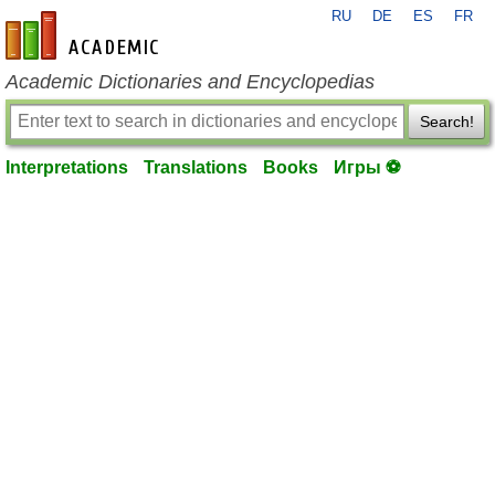
RU
DE
ES
FR
en-academic.com
Academic Dictionaries and Encyclopedias
Search!
Interpretations
Translations
Books
Игры ⚽