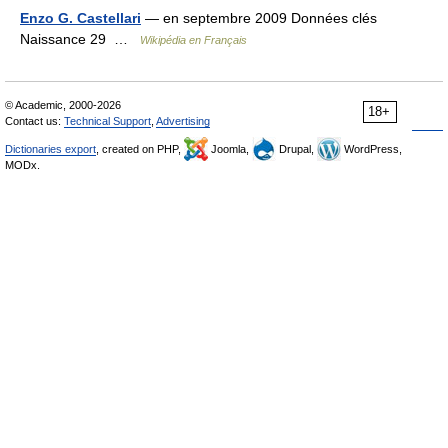
Enzo G. Castellari
— en septembre 2009 Données clés
Naissance 29 …
Wikipédia en Français
© Academic, 2000-2026
18+
Contact us:
Technical Support
,
Advertising
Dictionaries export
, created on PHP,
Joomla,
Drupal,
WordPress,
MODx.