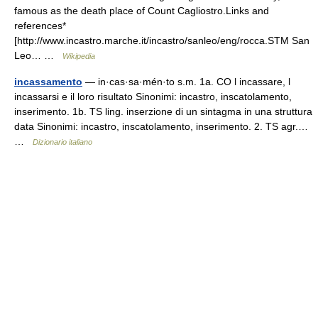
famous as the death place of Count Cagliostro.Links and
references*
[http://www.incastro.marche.it/incastro/sanleo/eng/rocca.STM San
Leo… …
Wikipedia
incassamento
— in·cas·sa·mén·to s.m. 1a. CO l incassare, l
incassarsi e il loro risultato Sinonimi: incastro, inscatolamento,
inserimento. 1b. TS ling. inserzione di un sintagma in una struttura
data Sinonimi: incastro, inscatolamento, inserimento. 2. TS agr.…
…
Dizionario italiano