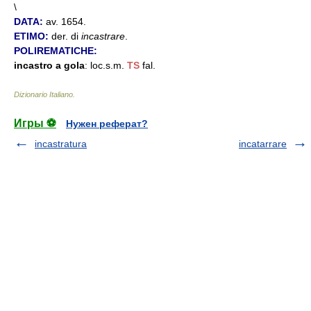
\
DATA:
av. 1654.
ETIMO:
der. di
incastrare
.
POLIREMATICHE:
incastro a gola
: loc.s.m.
TS
fal.
Dizionario Italiano
.
Игры ⚽
Нужен реферат?
incastratura
incatarrare