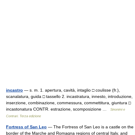
incastro
— s. m. 1. apertura, cavità, intaglio □ coulisse (fr.),
scanalatura, guida □ tassello 2. incastratura, innesto, introduzione,
inserzione, combinazione, commessura, commettitura, giuntura □
incastonatura CONTR. estrazione, scomposizione …
Sinonimi e
Contrari. Terza edizione
Fortress of San Leo
— The Fortress of San Leo is a castle on the
border of the Marche and Romagna regions of central Italy, and